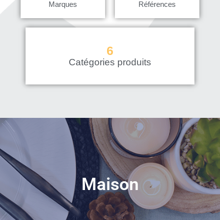
Marques
Références
6
Catégories produits
Maison
Plaisir d'offrir, joie de recevoir : couteaux, balances, carafes
Maison
pour le vin, sceaux à glaçons, paniers pique-nique, autant
d'idées cadeaux élégantes et raffinées.
En savoir plus