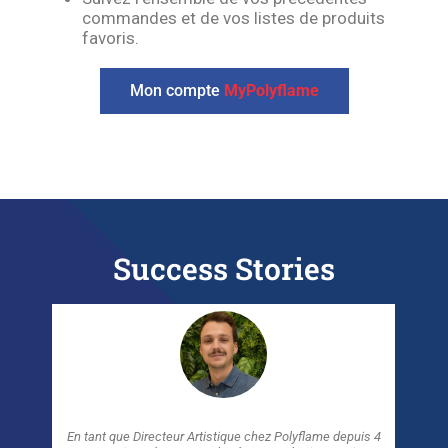
commandes et de vos listes de produits
favoris.
Mon compte
MyPolyflame
Success Stories
nt que
En tant que Directeur Artistique chez Polyflame depuis 4
J’ai