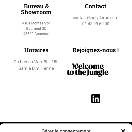
Bureau &
Contact
Showroom
contact@polyflame.com
4 rue Montservon
01 43 99 60 00
Batiment 2D
95500 Gonesse
Horaires
Rejoignez-nous !
Du Lun au Ven: 9h -18h
Sam à Dim: Fermé
Copyright © 2022 POLYFLAME
Gérer le consentement