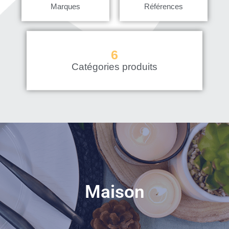
Marques
Références
6
Catégories produits
Maison
Plaisir d'offrir, joie de recevoir : couteaux, balances, carafes
Maison
pour le vin, sceaux à glaçons, paniers pique-nique, autant
d'idées cadeaux élégantes et raffinées.
En savoir plus