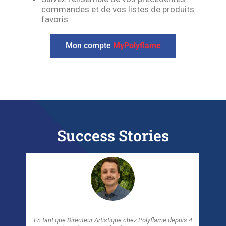
commandes et de vos listes de produits
favoris.
Mon compte
MyPolyflame
Success Stories
nt que
En tant que Directeur Artistique chez Polyflame depuis 4
J’ai