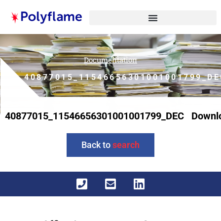
Documentation
40877015_11546656301001001799_DE
40877015_11546656301001001799_DEC
Downl
Back to
search